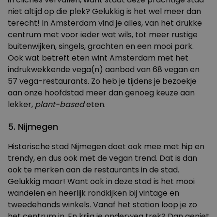
niet altijd op die plek? Gelukkig is het wel meer dan
terecht! In Amsterdam vind je alles, van het drukke
centrum met voor ieder wat wils, tot meer rustige
buitenwijken, singels, grachten en een mooi park.
Ook wat betreft eten wint Amsterdam met het
indrukwekkende vega(n) aanbod van 68 vegan en
57 vega-restaurants. Zo heb je tijdens je bezoekje
aan onze hoofdstad meer dan genoeg keuze aan
lekker,
plant-based
eten.
5. Nijmegen
Historische stad Nijmegen doet ook mee met hip en
trendy, en dus ook met de vegan trend. Dat is dan
ook te merken aan de restaurants in de stad.
Gelukkig maar! Want ook in deze stad is het mooi
wandelen en heerlijk
rondkijken
bij vintage en
tweedehands winkels. Vanaf het station loop je zo
het centrum in. En krijg je onderweg trek? Dan geniet