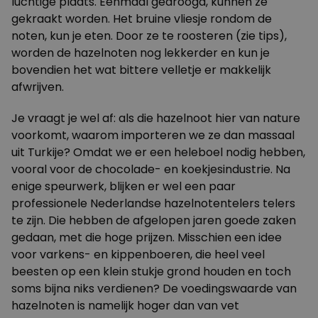
luchtige plaats. Eenmaal gedroogd, kunnen ze
gekraakt worden. Het bruine vliesje rondom de
noten, kun je eten. Door ze te roosteren (zie tips),
worden de hazelnoten nog lekkerder en kun je
bovendien het wat bittere velletje er makkelijk
afwrijven.
Je vraagt je wel af: als die hazelnoot hier van nature
voorkomt, waarom importeren we ze dan massaal
uit Turkije? Omdat we er een heleboel nodig hebben,
vooral voor de chocolade- en koekjesindustrie. Na
enige speurwerk, blijken er wel een paar
professionele Nederlandse hazelnotentelers telers
te zijn. Die hebben de afgelopen jaren goede zaken
gedaan, met die hoge prijzen. Misschien een idee
voor varkens- en kippenboeren, die heel veel
beesten op een klein stukje grond houden en toch
soms bijna niks verdienen? De voedingswaarde van
hazelnoten is namelijk hoger dan van vet