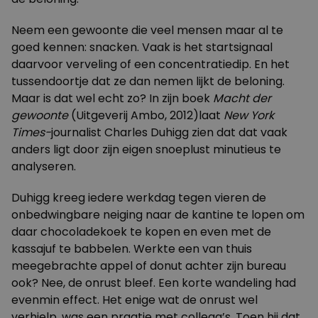
Neem een gewoonte die veel mensen maar al te
goed kennen: snacken. Vaak is het startsignaal
daarvoor verveling of een concentratiedip. En het
tussendoortje dat ze dan nemen lijkt de beloning.
Maar is dat wel echt zo? In zijn boek
Macht der
gewoonte
(Uitgeverij Ambo, 2012)laat
New York
Times-
journalist Charles Duhigg zien dat dat vaak
anders ligt door zijn eigen snoeplust minutieus te
analyseren.
Duhigg kreeg iedere werkdag tegen vieren de
onbedwingbare neiging naar de kantine te lopen om
daar chocoladekoek te kopen en even met de
kassajuf te babbelen. Werkte een van thuis
meegebrachte appel of donut achter zijn bureau
ook? Nee, de onrust bleef. Een korte wandeling had
evenmin effect. Het enige wat de onrust wel
verhielp, was een praatje met collega’s. Toen hij dat