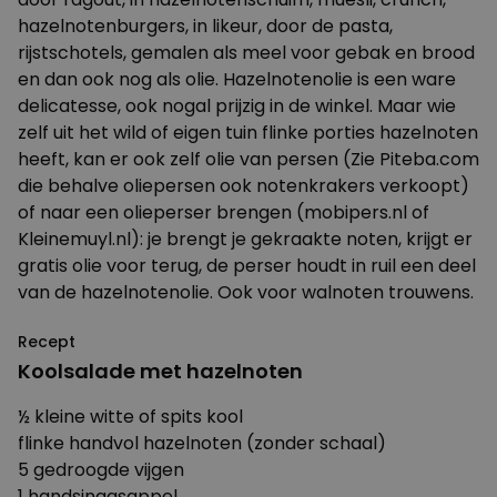
hazelnotenburgers, in likeur, door de pasta,
rijstschotels, gemalen als meel voor gebak en brood
en dan ook nog als olie. Hazelnotenolie is een ware
delicatesse, ook nogal prijzig in de winkel. Maar wie
zelf uit het wild of eigen tuin flinke porties hazelnoten
heeft, kan er ook zelf olie van persen (Zie
Piteba.com
die behalve oliepersen ook notenkrakers verkoopt)
of naar een olieperser brengen (mobipers.nl of
Kleinemuyl.nl): je brengt je gekraakte noten, krijgt er
gratis olie voor terug, de perser houdt in ruil een deel
van de hazelnotenolie. Ook voor walnoten trouwens.
Recept
Koolsalade met hazelnoten
½ kleine witte of spits kool
flinke handvol hazelnoten (zonder schaal)
5 gedroogde vijgen
1 handsinaasappel