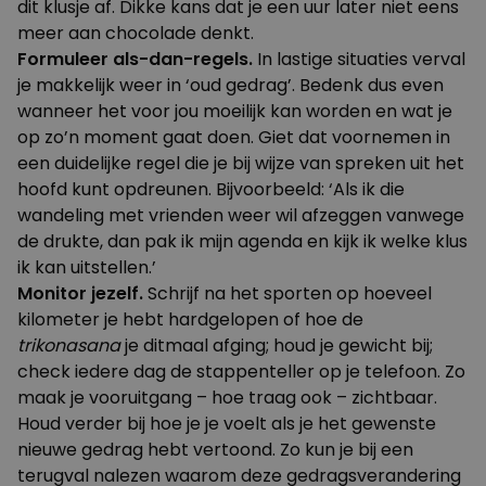
dit klusje af. Dikke kans dat je een uur later niet eens
meer aan chocolade denkt.
Formuleer als-dan-regels.
In lastige situaties verval
je makkelijk weer in ‘oud gedrag’. Bedenk dus even
wanneer het voor jou moeilijk kan worden en wat je
op zo’n moment gaat doen. Giet dat voornemen in
een duidelijke regel die je bij wijze van spreken uit het
hoofd kunt opdreunen. Bijvoorbeeld: ‘Als ik die
wandeling met vrienden weer wil afzeggen vanwege
de drukte, dan pak ik mijn agenda en kijk ik welke klus
ik kan uitstellen.’
Monitor jezelf.
Schrijf na het sporten op hoeveel
kilometer je hebt hardgelopen of hoe de
trikonasana
je ditmaal afging; houd je gewicht bij;
check iedere dag de stappenteller op je telefoon. Zo
maak je vooruitgang – hoe traag ook – zichtbaar.
Houd verder bij hoe je je voelt als je het gewenste
nieuwe gedrag hebt vertoond. Zo kun je bij een
terugval nalezen waarom deze gedragsverandering