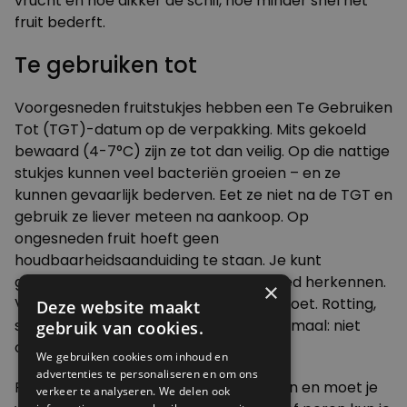
vrucht en hoe dikker de schil, hoe minder snel het
fruit bederft.
Te gebruiken tot
Voorgesneden fruitstukjes hebben een Te Gebruiken
Tot (TGT)-datum op de verpakking. Mits gekoeld
bewaard (4-7°C) zijn ze tot dan veilig. Op die nattige
stukjes kunnen veel bacteriën groeien – en ze
kunnen gevaarlijk bederven. Eet ze niet na de TGT en
gebruik ze liever meteen na aankoop. Op
ongesneden fruit hoeft geen
houdbaarheidsaanduiding te staan. Je kunt
gevaarlijk bederf daarvan namelijk goed herkennen.
×
Vers fruit geurt weinig of aangenaam zoet. Rotting,
Deze website maakt
schimmel of vieze geur betekenen allemaal: niet
gebruik van cookies.
opeten.
We gebruiken cookies om inhoud en
advertenties te personaliseren en om ons
Rottende fruitdelen zitten vol bacteriën en moet je
verkeer te analyseren. We delen ook