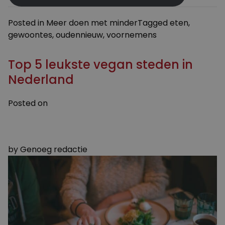
Posted in
Meer doen met minder
Tagged
eten
,
gewoontes
,
oudennieuw
,
voornemens
Top 5 leukste vegan steden in
Nederland
Posted on
6 DECEMBER 2023
6 DECEMBER 2023
by
Genoeg redactie